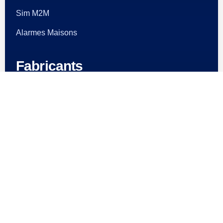
Sim M2M
Alarmes Maisons
Fabricants
AJAX Systems
Hikvision
Dahua
Neutronic
RESTEZ INFORMÉ
Actualité